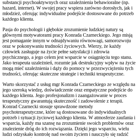
substancji psychoaktywnych oraz uzależnienia behawioralne (np.
hazard, internet). W swojej pracy wspiera zarówno dorosłych, jak i
młodzież, oferując indywidualne podejście dostosowane do potrzeb
każdego klienta.
Pasja do psychologii i głębokie zrozumienie ludzkiej natury są
głównymi motywatorami pracy Konrada Czarneckiego. Jego misją
jest pomaganie innym w odnajdywaniu równowagi, samorozwoju
oraz w pokonywaniu trudności życiowych. Wierzy, że każdy
człowiek zasługuje na życie pełne satysfakcji i zdrowia
psychicznego, a jego celem jest wsparcie w osiągnięciu tego stanu.
Jako terapeuta uzależnień, rozumie jak destrukcyjny wpływ na życie
mogą mieć uzależnienia i dąży do pomocy w przezwyciężeniu tych
trudności, oferując skuteczne strategie i techniki terapeutyczne.
Warto skorzystać z usług mgr Konrada Czarneckiego ze względu na
jego szeroką wiedzę, doświadczenie oraz empatyczne podejście do
każdego klienta. Jego profesjonalizm i zaangażowanie w proces
terapeutyczny gwarantują skuteczność i zadowolenie z terapii.
Konrad Czarnecki stosuje sprawdzone metody
psychoterapeutyczne, które są dostosowane do indywidualnych
potrzeb i sytuacji życiowej każdego klienta. W atmosferze zaufania i
wsparcia, każdy ma szansę na zrozumienie swoich problemów oraz
znalezienie dróg do ich rozwiązania. Dzięki jego wsparciu, wielu
ludzi odzyskało kontrolę nad swoim życiem i nauczyło się radzić